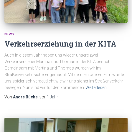
NEWS
Verkehrserziehung in der KITA
Auch in diesem Jahr haben uns wieder unsere zwei
Verkehrserzieher Martina und Thomas in der KITA besucht.
Gemeinsam mit Martina und Thomas wurden wir im
Straßenverkehr sicherer gemacht. Mit dem ein oderen Film wurde
uns spielerisch verdeutlicht wie wir uns sicher im Straßenverkehr
bewegen. Nun sind wir für den kommenden
Weiterlesen
Von
Andre Büchs
, vor
1 Jahr