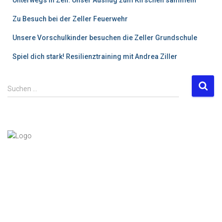
Unterwegs in Zell: Unser Ausflug zum Kirschen sammeln
Zu Besuch bei der Zeller Feuerwehr
Unsere Vorschulkinder besuchen die Zeller Grundschule
Spiel dich stark! Resilienztraining mit Andrea Ziller
S
Suchen …
u
c
h
e
n
n
a
c
h
: