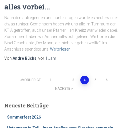
alles vorbei…
Nach den aufregenden und bunten Tagen wurde es heute wieder
etwas ruhiger. Gemeinsam haben wir uns alle im Turnraum der
KTIA getroffen, auch unser Pfarrer Herr Kneitz war wieder dabei.
Zusammen haben wir Aschermittwoch gefeiert. Wir hörten die
Bibel Geschichte „Der Mann, der nicht vergeben wollte“. Im
Anschluss spendete uns
Weiterlesen
Von
Andre Büchs
, vor
1 Jahr
Seitennummerierung
VORHERIGE
1
…
3
4
5
6
NÄCHSTE
der
Neueste Beiträge
Beiträge
Sommerfest 2026