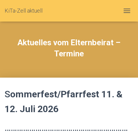
KiTa-Zell aktuell
N
A
V
Aktuelles vom Elternbeirat –
I
Termine
G
A
T
I
O
S
ommerfest/Pfarrfest 11. &
N
U
12. Juli 2026
M
S
……………………………………………………
C