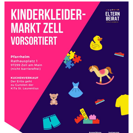
H
A
L
T
E
N