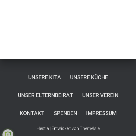
H
A
L
T
E
N
UNSERE KITA
UNSERE KÜCHE
UNSER ELTERNBEIRAT
UNSER VEREIN
KONTAKT
SPENDEN
IMPRESSUM
Hestia | Entwickelt von
ThemeIsle