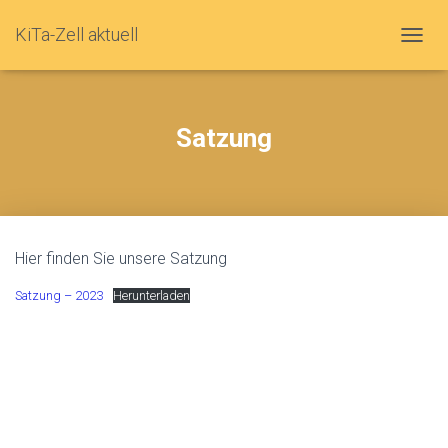
KiTa-Zell aktuell
N
A
V
Satzung
I
G
A
T
I
Hier finden Sie unsere Satzung
O
Satzung – 2023
Herunterladen
N
U
M
S
C