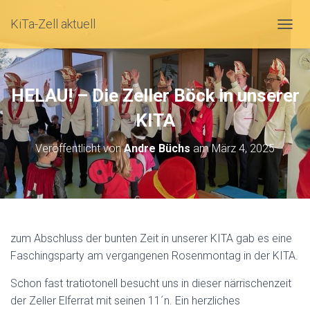
KiTa-Zell aktuell
N
A
V
HELAU! – Die Zeller Böck in unserer
I
KITA
G
A
Veröffentlicht von
Andre Büchs
am
März 4, 2025
T
I
O
N
zum Abschluss der bunten Zeit in unserer KITA gab es eine
U
Faschingsparty am vergangenen Rosenmontag in der KITA.
M
S
Schon fast tratiotonell besucht uns in dieser närrischenzeit
C
der Zeller Elferrat mit seinen 11´n. Ein herzliches