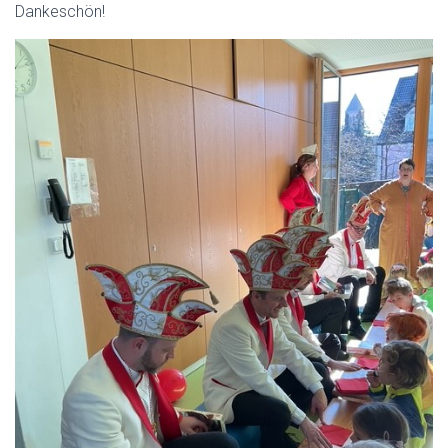
Dankeschön!
H
A
L
T
E
N