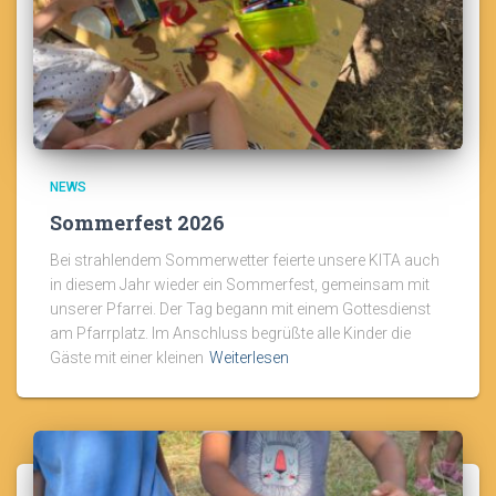
NEWS
Sommerfest 2026
Bei strahlendem Sommerwetter feierte unsere KITA auch
in diesem Jahr wieder ein Sommerfest, gemeinsam mit
unserer Pfarrei. Der Tag begann mit einem Gottesdienst
am Pfarrplatz. Im Anschluss begrüßte alle Kinder die
Gäste mit einer kleinen
Weiterlesen