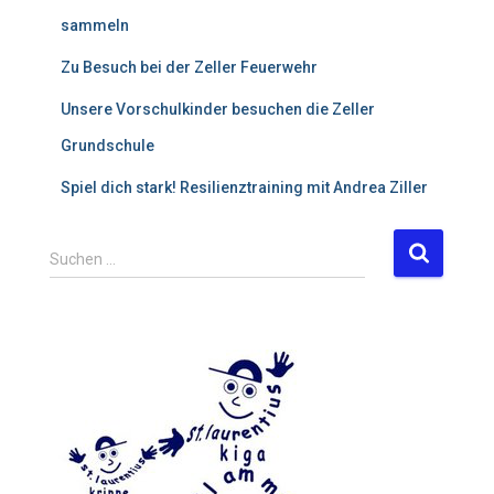
sammeln
Zu Besuch bei der Zeller Feuerwehr
Unsere Vorschulkinder besuchen die Zeller
Grundschule
Spiel dich stark! Resilienztraining mit Andrea Ziller
S
Suchen …
u
c
h
e
n
n
a
c
h
: