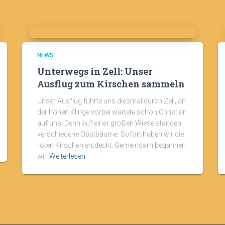
NEWS
Unterwegs in Zell: Unser
Ausflug zum Kirschen sammeln
Unser Ausflug führte uns diesmal durch Zell, an
der hohen Klinge vorbei wartete schon Christian
auf uns. Denn auf einer großen Wiese standen
verschiedene Obstbäume. Sofort haben wir die
roten Kirschen entdeckt. Gemeinsam begannen
wir
Weiterlesen