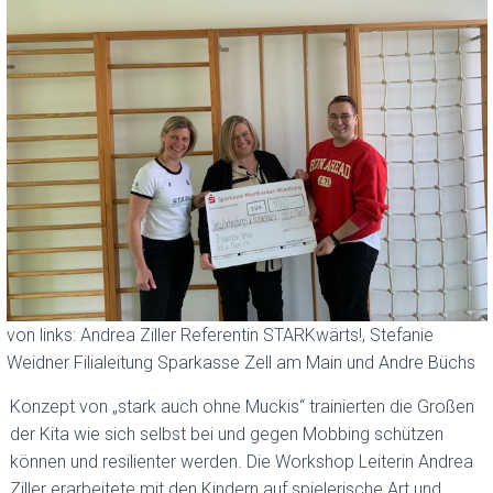
H
A
L
T
E
N
von links: Andrea Ziller Referentin STARKwärts!, Stefanie
Weidner Filialeitung Sparkasse Zell am Main und Andre Büchs
Konzept von „stark auch ohne Muckis“ trainierten die Großen
der Kita wie sich selbst bei und gegen Mobbing schützen
können und resilienter werden. Die Workshop Leiterin Andrea
Ziller erarbeitete mit den Kindern auf spielerische Art und