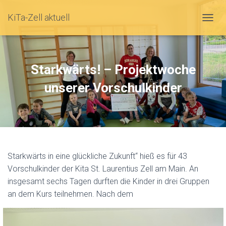
KiTa-Zell aktuell
N
A
V
Starkwärts! – Projektwoche
I
unserer Vorschulkinder
G
A
T
I
O
Starkwärts in eine glückliche Zukunft“ hieß es für 43
N
Vorschulkinder der Kita St. Laurentius Zell am Main. An
U
insgesamt sechs Tagen durften die Kinder in drei Gruppen
M
an dem Kurs teilnehmen. Nach dem
S
C